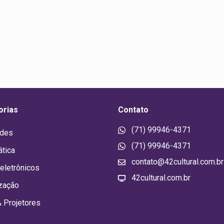
orias
Contato
(71) 99946-4371
ades
(71) 99946-4371
ática
contato@42cultural.com.br
eletrônicos
42cultural.com.br
zação
& Projetores