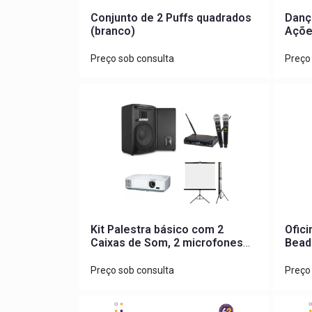
Conjunto de 2 Puffs quadrados
Dança
(branco)
Açõe
Danc
Preço sob consulta
Preço
Kit Palestra básico com 2
Ofici
Caixas de Som, 2 microfones
Bead
sem fio, projetor e tela de
projeção
Preço sob consulta
Preço