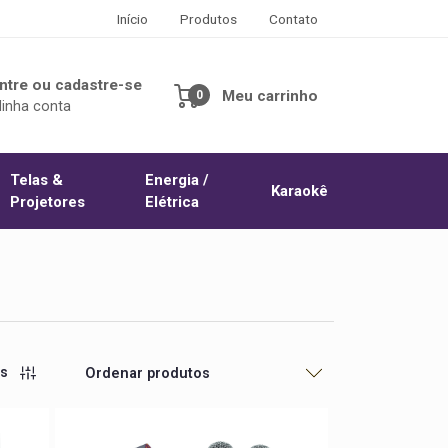
Início
Produtos
Contato
ntre ou cadastre-se
Meu carrinho
0
inha conta
Telas &
Energia /
Karaokê
Projetores
Elétrica
os